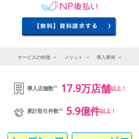
サービスの特徴
メリット
導入事例
17.9
万店舗
導入店舗数
以上！
※1
5.9
億件
累計取引件数
以上！
※2