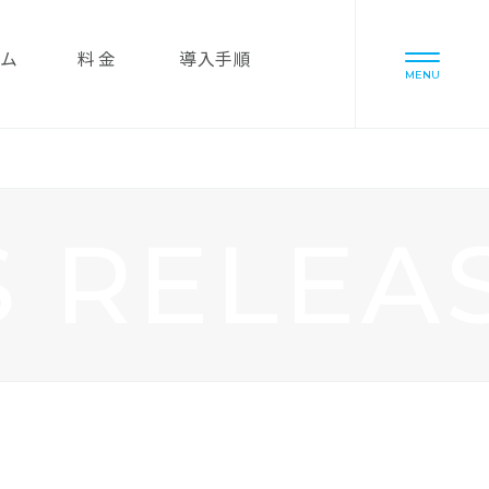
ム
料金
導入手順
MENU
S RELEA