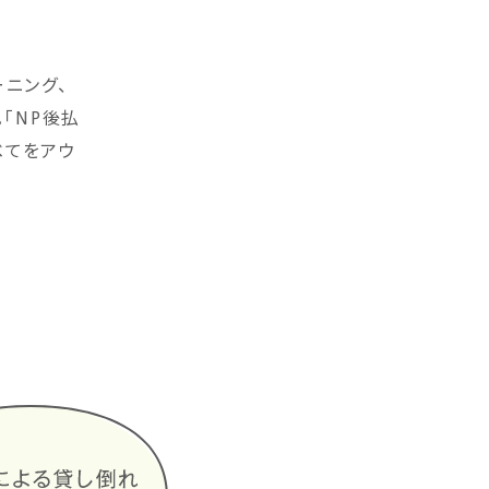
ーニング、
「NP後払
べてをアウ