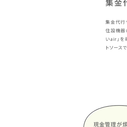
集金
集金代行サ
住設機器
いair
トソース